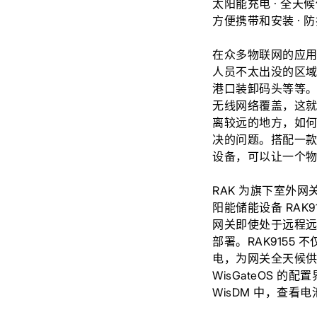
太阳能充电 · 全天候
方便携带和安装 · 
在众多物联网的应
人员不太出没的区
港口装卸码头等等
无线网络覆盖，这
离较远的地方，如
决的问题。搭配一
设备，可以让一个
RAK 为旗下室外
阳能储能设备 RAK
网关即使处于远程
部署。RAK9155
电，为网关全天候
WisGateOS 的
WisDM 中，查看